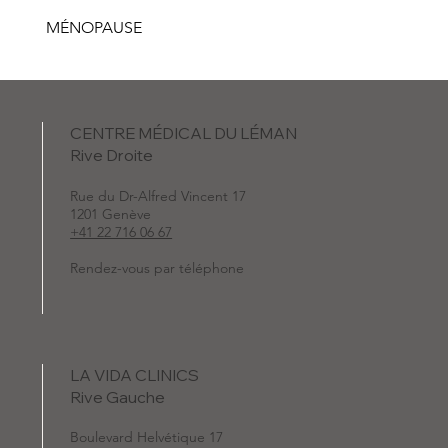
MÉNOPAUSE
CENTRE MÉDICAL DU LÉMAN
Rive Droite
Rue du Dr-Alfred Vincent 17
1201 Genève
+41 22 716 06 67
Rendez-vous par téléphone
LA VIDA CLINICS
Rive Gauche
Boulevard Helvétique 17