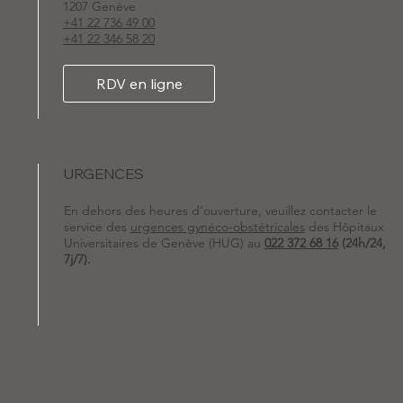
1207 Genève
+41 22 736 49 00
+41 22 346 58 20
RDV en ligne
URGENCES
En dehors des heures d’ouverture, veuillez contacter le
service des
urgences gynéco-obstétricales
des Hôpitaux
Universitaires de Genève (HUG) au
022 372 68 16
(24h/24,
7j/7).