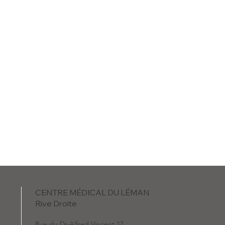
CENTRE MÉDICAL DU LÉMAN
Rive Droite
Rue du Dr-Alfred Vincent 17