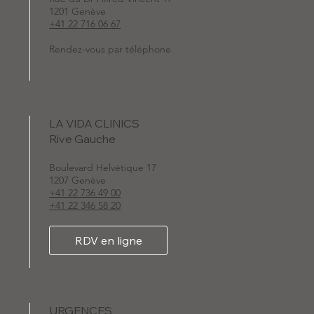
1201 Genève
+41 22 716 06 67
Rendez-vous par téléphone
LA VIDA CLINICS
Rive Gauche
Boulevard Helvétique 17
1207 Genève
+41 22 736 49 00
+41 22 346 58 20
RDV en ligne
URGENCES