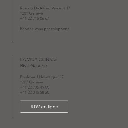
Rue du Dr-Alfred Vincent 17
1201 Genève
+41 22 716 06 67
Rendez-vous par téléphone
LA VIDA CLINICS
Rive Gauche
Boulevard Helvétique 17
1207 Genève
+41 22 736 49 00
+41 22 346 58 20
RDV en ligne